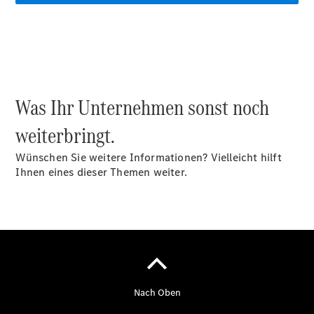
Elektrofahrzeug-
Service
VanService
basic
Individuelle
Betreuung
Was Ihr Unternehmen sonst noch
weiterbringt.
Wünschen Sie weitere Informationen? Vielleicht hilft
Ihnen eines dieser Themen weiter.
Übersicht
Customer
Assistance
Center
24h Service
Roadside
Assistance
Individuelle