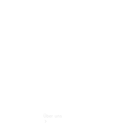
Terminbuchung
Pannen- &
Schadenhilfe
Service für
Reisemobile
Teile &
Zubehör
Rückrufe &
Umrüstungen
Über uns