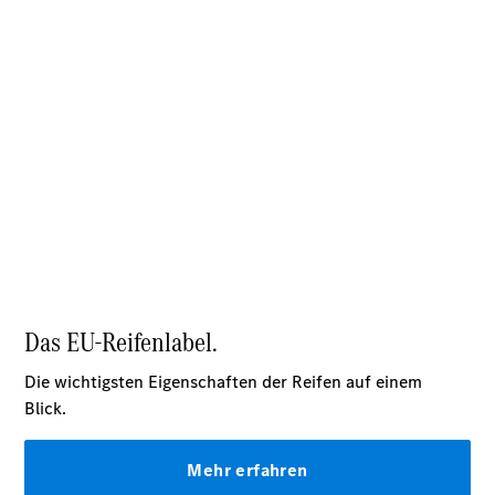
Übersicht
Unfallreparaturen
SmallRepair
Rücknahme
&
Entsorgung
Wartung
Reparatur
Service-
und
Garantie-
Pakete
Mobile
Service
Fleet
Services