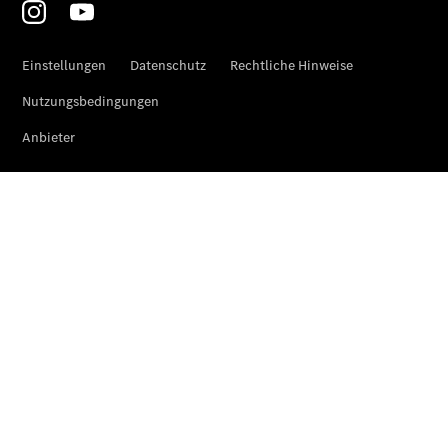
Extras
Van Uptime
Monitor
Onboard
Service App
Mercedes-
Benz
Qualität
Übersicht
Original-
Teile
Neufahrzeuggarantie
Online-