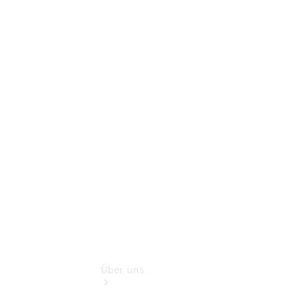
Terminbuchung
Pannen- &
Schadenhilfe
Service für
Reisemobile
Teile &
Zubehör
Rückrufe &
Umrüstungen
Über uns