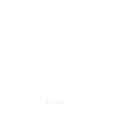
Übersicht
Gebrauchtwagensuche
Junge
Sterne
Digitale
Extras
Services