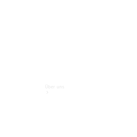
Gebrauchtwagensuche
Finanzdienste
Digitale
Extras
Über uns
Übersicht